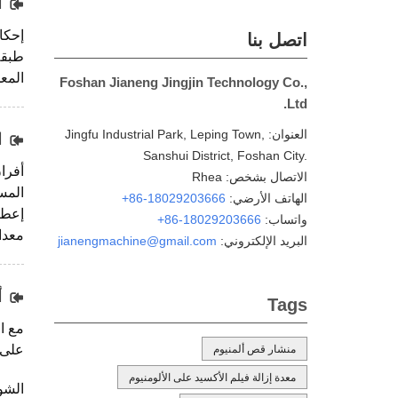
ا
إحكا
اتصل بنا
طبقة
المع
Foshan Jianeng Jingjin Technology Co.,
Ltd.
العنوان:
Jingfu Industrial Park, Leping Town,
ا
Sanshui District, Foshan City.
أفران
الاتصال بشخص: Rhea
المس
الهاتف الأرضي:
+86-18029203666
إعطا
واتساب:
+86-18029203666
معدات
البريد الإلكتروني:
jianengmachine@gmail.com
أ
Tags
مع ا
على 
منشار قص ألمنيوم
معدة إزالة فيلم الأكسيد على الألومنيوم
الشو